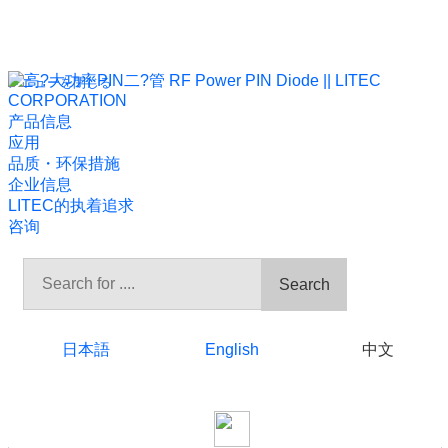
HOME
新闻发布
Archive for 2013 年
メニューを閉じる
产品信息
News Releases
应用
品质・环保措施
企业信息
LITEC的执着追求
Archive
咨询
News Releases of all
Search
2025
日本語
English
中文
2024
2023