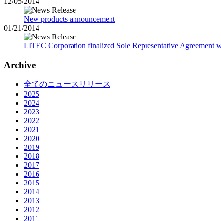
12/05/2014
New products announcement
01/21/2014
LITEC Corporation finalized Sole Representative Agreement w
Archive
全てのニュースリリース
2025
2024
2023
2022
2021
2020
2019
2018
2017
2016
2015
2014
2013
2012
2011