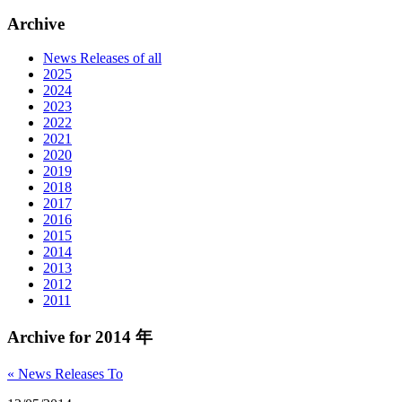
Archive
News Releases of all
2025
2024
2023
2022
2021
2020
2019
2018
2017
2016
2015
2014
2013
2012
2011
Archive for 2014 年
« News Releases To