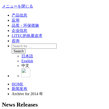
メニューを閉じる
产品信息
应用
品质・环保措施
企业信息
LITEC的执着追求
咨询
Search
日本語
English
中文
HOME
新闻发布
Archive for 2014 年
News Releases